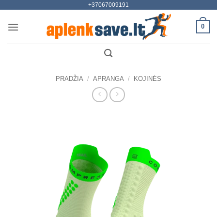
+37067009191
Skip
to
0
content
PRADŽIA
/
APRANGA
/
KOJINĖS