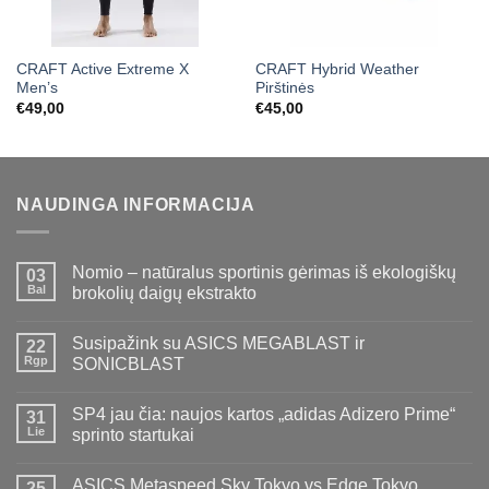
CRAFT Active Extreme X
CRAFT Hybrid Weather
Men’s
Pirštinės
€
49,00
€
45,00
NAUDINGA INFORMACIJA
Nomio – natūralus sportinis gėrimas iš ekologiškų
03
Bal
brokolių daigų ekstrakto
Susipažink su ASICS MEGABLAST ir
22
Rgp
SONICBLAST
SP4 jau čia: naujos kartos „adidas Adizero Prime“
31
Lie
sprinto startukai
ASICS Metaspeed Sky Tokyo vs Edge Tokyo
25