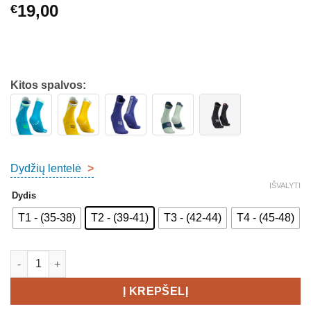
19,00
€
Kitos spalvos:
Dydžių lentelė
>
IŠVALYTI
Dydis
T1 - (35-38)
T2 - (39-41)
T3 - (42-44)
T4 - (45-48)
produkto kiekis: COMPRESSPORT PRO RACING SOCKS V4.0 T
Į KREPŠELĮ