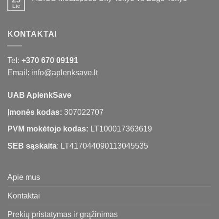
Lie
KONTAKTAI
Tel:
+370 670 09191
Email: info@aplenksave.lt
UAB AplenkSave
Įmonės kodas:
307022707
PVM mokėtojo kodas:
LT100017363619
SEB sąskaita
: LT417044090113045535
Apie mus
Kontaktai
Prekių pristatymas ir grąžinimas