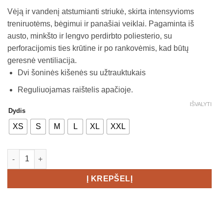
Vėją ir vandenį atstumianti striukė, skirta intensyvioms
treniruotėms, bėgimui ir panašiai veiklai. Pagaminta iš
austo, minkšto ir lengvo perdirbto poliesterio, su
perforacijomis ties krūtine ir po rankovėmis, kad būtų
geresnė ventiliacija.
Dvi šoninės kišenės su užtrauktukais
Reguliuojamas raištelis apačioje.
IŠVALYTI
Dydis
XS
S
M
L
XL
XXL
produkto kiekis: CRAFT ADV Essence Wind Jacket Men's
Į KREPŠELĮ