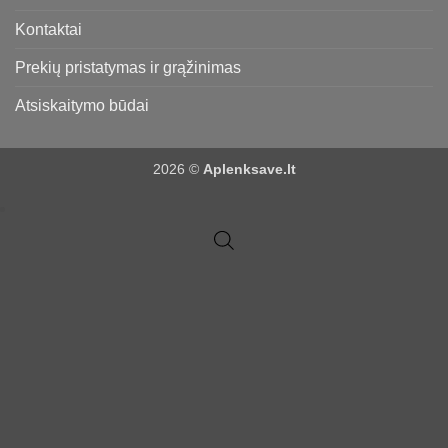
Kontaktai
Prekių pristatymas ir grąžinimas
Atsiskaitymo būdai
2026 ©
Aplenksave.lt