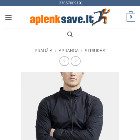
+37067009191
Skip
to
0
content
PRADŽIA
/
APRANGA
/
STRIUKĖS