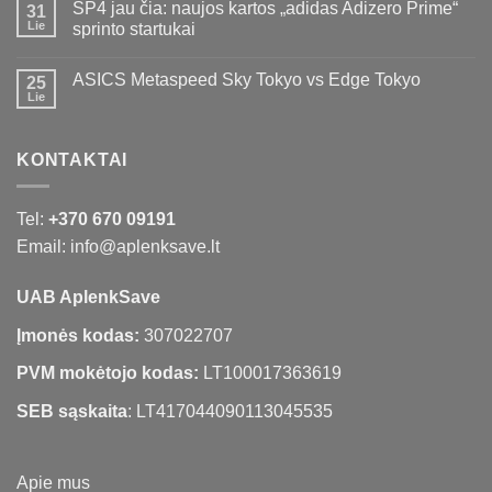
SP4 jau čia: naujos kartos „adidas Adizero Prime“
31
Lie
sprinto startukai
ASICS Metaspeed Sky Tokyo vs Edge Tokyo
25
Lie
KONTAKTAI
Tel:
+370 670 09191
Email: info@aplenksave.lt
UAB AplenkSave
Įmonės kodas:
307022707
PVM mokėtojo kodas:
LT100017363619
SEB sąskaita
: LT417044090113045535
Apie mus