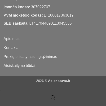
Įmonės kodas:
307022707
PVM mokėtojo kodas:
LT100017363619
SEB sąskaita
: LT417044090113045535
Apie mus
Kontaktai
Prekių pristatymas ir grąžinimas
Atsiskaitymo būdai
2026 ©
Aplenksave.lt