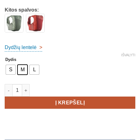
Kitos spalvos:
Dydžių lentelė
>
IŠVALYTI
Dydis
S
M
L
produkto kiekis: Salomon Active Skin 12 Set Unisex
Į KREPŠELĮ