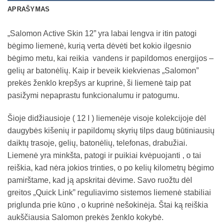
APRAŠYMAS
„Salomon Active Skin 12” yra labai lengva ir itin patogi
bėgimo liemenė, kurią verta dėvėti bet kokio ilgesnio
bėgimo metu, kai reikia vandens ir papildomos energijos –
gelių ar batonėlių. Kaip ir beveik kiekvienas „Salomon”
prekės ženklo krepšys ar kuprinė, ši liemenė taip pat
pasižymi nepaprastu funkcionalumu ir patogumu.
Šioje didžiausioje ( 12 l ) liemenėje visoje kolekcijoje dėl
daugybės kišenių ir papildomų skyrių tilps daug būtiniausių
daiktų trasoje, gelių, batonėlių, telefonas, drabužiai.
Liemenė yra minkšta, patogi ir puikiai kvėpuojanti , o tai
reiškia, kad nėra jokios trinties, o po kelių kilometrų bėgimo
pamirštame, kad ją apskritai dėvime. Savo ruožtu dėl
greitos „Quick Link” reguliavimo sistemos liemenė stabiliai
priglunda prie kūno , o kuprinė nešokinėja. Štai ką reiškia
aukščiausia Salomon prekės ženklo kokybė.