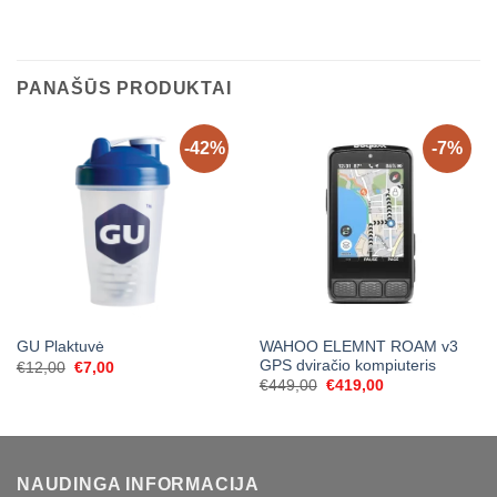
PANAŠŪS PRODUKTAI
-42%
-7%
WAHOO ELEMNT ROAM v3
GU Plaktuvė
GPS dviračio kompiuteris
Original
Current
€
12,00
€
7,00
price
price
Original
Current
€
449,00
€
419,00
was:
is:
price
price
€12,00.
€7,00.
was:
is:
€449,00.
€419,00.
NAUDINGA INFORMACIJA