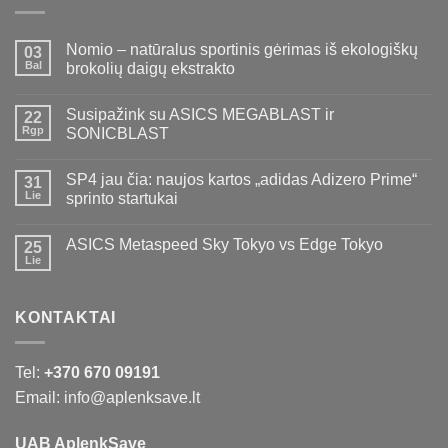
Nomio – natūralus sportinis gėrimas iš ekologiškų
03
Bal
brokolių daigų ekstrakto
Susipažink su ASICS MEGABLAST ir
22
Rgp
SONICBLAST
SP4 jau čia: naujos kartos „adidas Adizero Prime“
31
Lie
sprinto startukai
ASICS Metaspeed Sky Tokyo vs Edge Tokyo
25
Lie
KONTAKTAI
Tel:
+370 670 09191
Email: info@aplenksave.lt
UAB AplenkSave