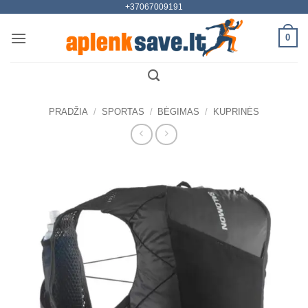
+37067009191
Skip
to
0
content
PRADŽIA
/
SPORTAS
/
BĖGIMAS
/
KUPRINĖS