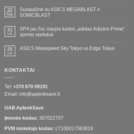
Susipažink su ASICS MEGABLAST ir
22
Rgp
SONICBLAST
SP4 jau čia: naujos kartos „adidas Adizero Prime“
31
Lie
sprinto startukai
ASICS Metaspeed Sky Tokyo vs Edge Tokyo
25
Lie
KONTAKTAI
Tel:
+370 670 09191
Email: info@aplenksave.lt
UAB AplenkSave
Įmonės kodas:
307022707
PVM mokėtojo kodas:
LT100017363619