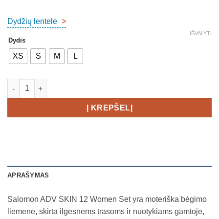
Dydžių lentelė
>
IŠVALYTI
Dydis
XS
S
M
L
produkto kiekis: Salomon ADV Skin 12 SET Women's
Į KREPŠELĮ
APRAŠYMAS
Salomon ADV SKIN 12 Women Set yra moteriška bėgimo
liemenė, skirta ilgesnėms trasoms ir nuotykiams gamtoje,