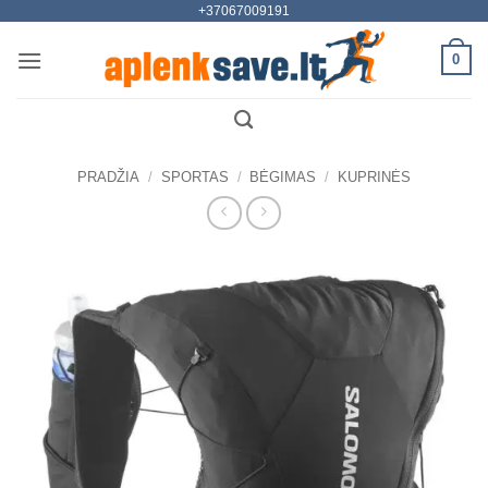
+37067009191
Skip
to
0
content
PRADŽIA
/
SPORTAS
/
BĖGIMAS
/
KUPRINĖS