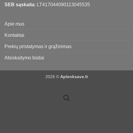
SEB sąskaita
: LT417044090113045535
Apie mus
Kontaktai
Prekių pristatymas ir grąžinimas
Atsiskaitymo būdai
2026 ©
Aplenksave.lt