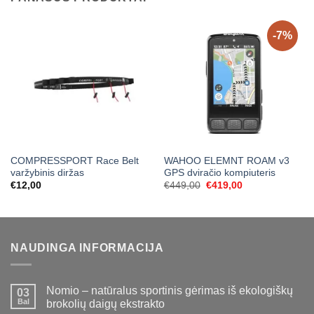
-7%
COMPRESSPORT Race Belt
WAHOO ELEMNT ROAM v3
varžybinis diržas
GPS dviračio kompiuteris
Original
Current
€
12,00
€
449,00
€
419,00
price
price
was:
is:
€449,00.
€419,00.
NAUDINGA INFORMACIJA
Nomio – natūralus sportinis gėrimas iš ekologiškų
03
Bal
brokolių daigų ekstrakto