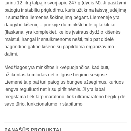
turinti 12 litrų talpą ir svorį apie 247 g (dydis M). Ji pasižymi
patogiu ir stabiliu prigludimu, kuris užtikrina laisvą judėjimą
ir sumažina liemenės šokinėjimą bėgant. Liemenėje yra
daugybė kišenių – priekyje du minkšti butelių laikikliai
(flaskanai yra komplekte), kelios įvairaus dydžio kišenės
maistui, įrangai ir smulkmenoms nešti, taip pat didelė
pagrindinė galinė kišenė su papildoma organizavimo
dalimi.
Medžiagos yra minkštos ir kvėpuojančios, kad būtų
užtikrintas komfortas net ir ilgose bėgimo sesijose.
Liemenė taip pat turi patogius bungee užsegimus, kuriuos
lengva reguliuoti net ir su pirštinėmis. Ji yra labai
mėgstama tiek tarp maratono, tiek ultramaratono bėgikų dėl
savo tūrio, funkcionalumo ir stabilumo.
PANAŠŪS PRODUKTAI