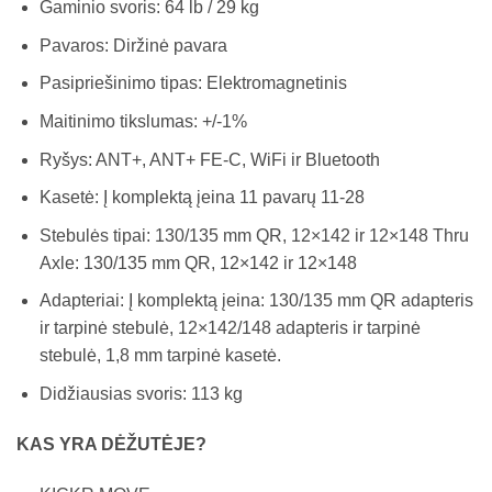
Gaminio svoris: 64 lb / 29 kg
Pavaros: Diržinė pavara
Pasipriešinimo tipas: Elektromagnetinis
Maitinimo tikslumas: +/-1%
Ryšys: ANT+, ANT+ FE-C, WiFi ir Bluetooth
Kasetė: Į komplektą įeina 11 pavarų 11-28
Stebulės tipai: 130/135 mm QR, 12×142 ir 12×148 Thru
Axle: 130/135 mm QR, 12×142 ir 12×148
Adapteriai: Į komplektą įeina: 130/135 mm QR adapteris
ir tarpinė stebulė, 12×142/148 adapteris ir tarpinė
stebulė, 1,8 mm tarpinė kasetė.
Didžiausias svoris: 113 kg
KAS YRA DĖŽUTĖJE?