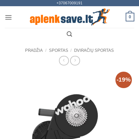
+37067009191
Skip
to
0
content
PRADŽIA
/
SPORTAS
/
DVIRAČIŲ SPORTAS
-19%