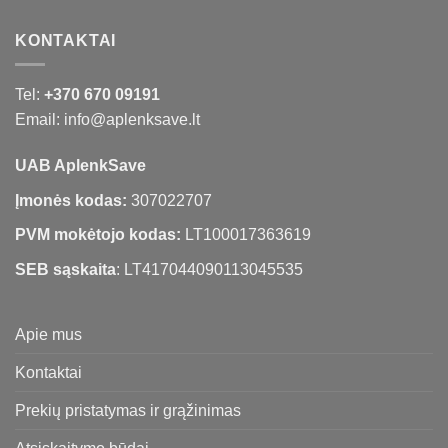
KONTAKTAI
Tel:
+370 670 09191
Email: info@aplenksave.lt
UAB AplenkSave
Įmonės kodas:
307022707
PVM mokėtojo kodas:
LT100017363619
SEB sąskaita
: LT417044090113045535
Apie mus
Kontaktai
Prekių pristatymas ir grąžinimas