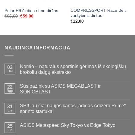
COMPRESSPORT Race Belt
Polar H9 širdies ritmo diržas
varžybinis diržas
Original
Current
€
65,00
€
59,00
price
price
€
12,00
was:
is:
€65,00.
€59,00.
NAUDINGA INFORMACIJA
Nomio – natūralus sportinis gėrimas iš ekologiškų
03
Bal
brokolių daigų ekstrakto
Susipažink su ASICS MEGABLAST ir
22
Rgp
SONICBLAST
SP4 jau čia: naujos kartos „adidas Adizero Prime“
31
Lie
sprinto startukai
ASICS Metaspeed Sky Tokyo vs Edge Tokyo
25
Lie