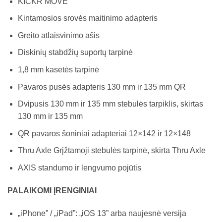
KICKR MOVE
Kintamosios srovės maitinimo adapteris
Greito atlaisvinimo ašis
Diskinių stabdžių suportų tarpinė
1,8 mm kasetės tarpinė
Pavaros pusės adapteris 130 mm ir 135 mm QR
Dvipusis 130 mm ir 135 mm stebulės tarpiklis, skirtas
130 mm ir 135 mm
QR pavaros šoniniai adapteriai 12×142 ir 12×148
Thru Axle Grįžtamoji stebulės tarpinė, skirta Thru Axle
AXIS standumo ir lengvumo pojūtis
PALAIKOMI ĮRENGINIAI
„iPhone” / „iPad”: „iOS 13” arba naujesnė versija