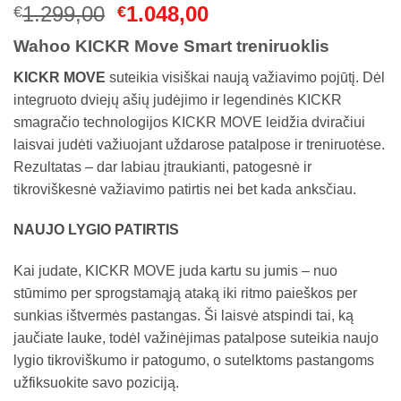
Original
Current
1.299,00
1.048,00
€
€
price
price
Wahoo KICKR Move Smart treniruoklis
was:
is:
€1.299,00.
€1.048,00.
KICKR MOVE
suteikia visiškai naują važiavimo pojūtį. Dėl
integruoto dviejų ašių judėjimo ir legendinės KICKR
smagračio technologijos KICKR MOVE leidžia dviračiui
laisvai judėti važiuojant uždarose patalpose ir treniruotėse.
Rezultatas – dar labiau įtraukianti, patogesnė ir
tikroviškesnė važiavimo patirtis nei bet kada anksčiau.
NAUJO LYGIO PATIRTIS
Kai judate, KICKR MOVE juda kartu su jumis – nuo
stūmimo per sprogstamąją ataką iki ritmo paieškos per
sunkias ištvermės pastangas. Ši laisvė atspindi tai, ką
jaučiate lauke, todėl važinėjimas patalpose suteikia naujo
lygio tikroviškumo ir patogumo, o sutelktoms pastangoms
užfiksuokite savo poziciją.