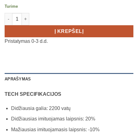
Turime
produkto kiekis: WAHOO KICKR MOVE SMART treniruoklis
Į KREPŠELĮ
Pristatymas 0-3 d.d.
APRAŠYMAS
TECH SPECIFIKACIJOS
Didžiausia galia: 2200 vatų
Didžiausias imituojamas laipsnis: 20%
Mažiausias imituojamasis laipsnis: -10%