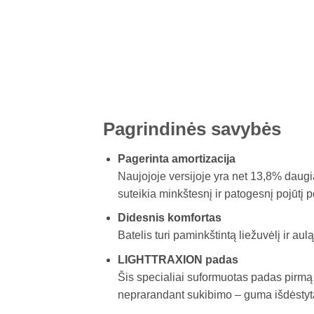
Pagrindinės savybės
Pagerinta amortizacija
Naujojoje versijoje yra net 13,8% daugi
suteikia minkštesnį ir patogesnį pojūtį 
Didesnis komfortas
Batelis turi paminkštintą liežuvėlį ir aul
LIGHTTRAXION padas
Šis specialiai suformuotas padas pirmą
neprarandant sukibimo – guma išdėstyta t