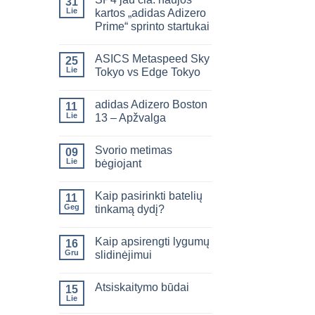
31
Lie
kartos „adidas Adizero
Prime“ sprinto startukai
ASICS Metaspeed Sky
25
Lie
Tokyo vs Edge Tokyo
adidas Adizero Boston
11
Lie
13 – Apžvalga
Svorio metimas
09
Lie
bėgiojant
Kaip pasirinkti batelių
11
Geg
tinkamą dydį?
Kaip apsirengti lygumų
16
Gru
slidinėjimui
Atsiskaitymo būdai
15
Lie