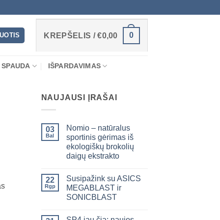
0
RUOTIS
KREPŠELIS /
€
0,00
 SPAUDA
IŠPARDAVIMAS
NAUJAUSI ĮRAŠAI
Nomio – natūralus
03
Bal
sportinis gėrimas iš
ekologiškų brokolių
daigų ekstrakto
Susipažink su ASICS
22
as
Rgp
MEGABLAST ir
SONICBLAST
SP4 jau čia: naujos