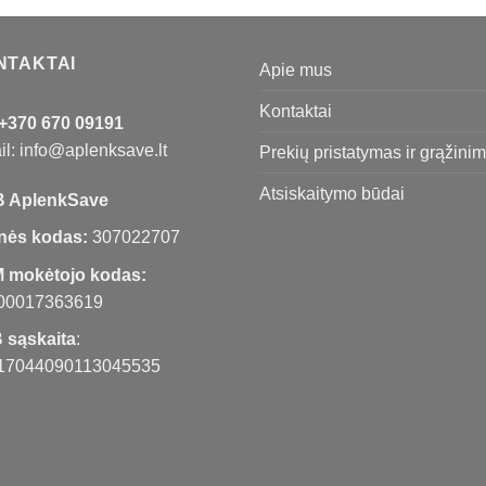
NTAKTAI
Apie mus
Kontaktai
+370 670 09191
l: info@aplenksave.lt
Prekių pristatymas ir grąžini
Atsiskaitymo būdai
 AplenkSave
nės kodas:
307022707
 mokėtojo kodas:
00017363619
 sąskaita
:
17044090113045535