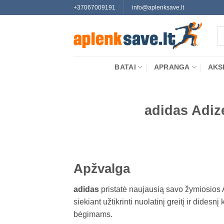
Skip
+37067009191
info@aplenksave.lt
to
Pr
content
se
BATAI
APRANGA
AKS
adidas Adiz
Apžvalga
adidas
pristatė naujausią savo žymiosios 
siekiant užtikrinti nuolatinį greitį ir dide
bėgimams
.