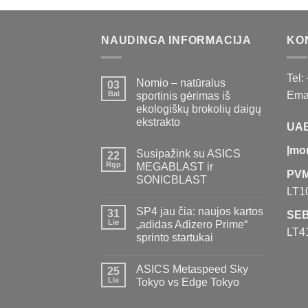
NAUDINGA INFORMACIJA
KO
Tel:
Nomio – natūralus
03
Bal
Emai
sportinis gėrimas iš
ekologiškų brokolių daigų
ekstrakto
UAB
Įmo
Susipažink su ASICS
22
Rgp
MEGABLAST ir
PVM
SONICBLAST
LT1
SP4 jau čia: naujos kartos
31
SEB
Lie
„adidas Adizero Prime“
LT4
sprinto startukai
ASICS Metaspeed Sky
25
Lie
Tokyo vs Edge Tokyo