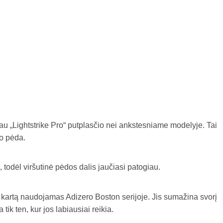
au „Lightstrike Pro“ putplasčio nei ankstesniame modelyje. Tai
po pėda.
ą, todėl viršutinė pėdos dalis jaučiasi patogiau.
 kartą naudojamas Adizero Boston serijoje. Jis sumažina svorį
ik ten, kur jos labiausiai reikia.