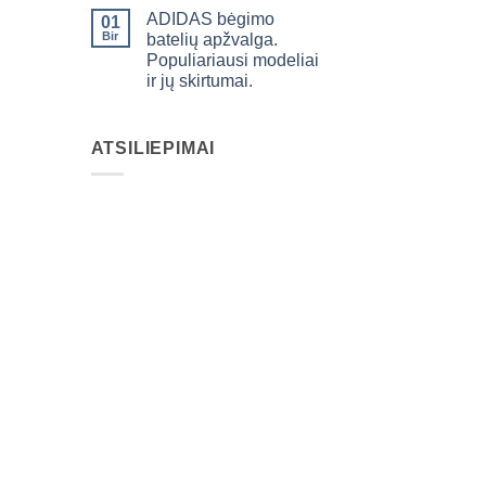
ADIDAS bėgimo
01
Bir
batelių apžvalga.
Populiariausi modeliai
ir jų skirtumai.
ATSILIEPIMAI