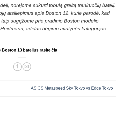
lį, norėjome sukurti tobulą greitą treniruočių batelį.
ojų atsiliepimus apie Boston 12, kurie parodė, kad
 taip sugrįžome prie pradinio Boston modelio
te Heidmann, adidas bėgimo avalynės kategorijos
 Boston 13 batelius rasite čia
ASICS Metaspeed Sky Tokyo vs Edge Tokyo