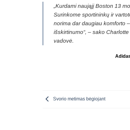
„Kurdami naująjį Boston 13 mode
Surinkome sportininkų ir vartot
norima dar daugiau komforto –
išskirtinumo“, – sako Charlot
vadovė.
Adidas
Svorio metimas bėgiojant