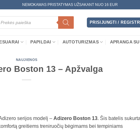
NEMOKAMAS PRISTATYMAS UŽSAKANT NUO 16 EUR
oducts
arch
PRISIJUNGTI / REGIST
ESUARAI
PAPILDAI
AUTOTURIZMAS
APRANGA SU
NAUJIENOS
ero Boston 13 – Apžvalga
Adizero serijos modelį –
Adizero Boston 13
. Šis batelis sukurt
snį komfortą greitiems treniruočių bėgimams bei tempiniams