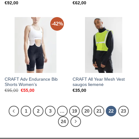
€
92,00
€
62,00
-42%
CRAFT Adv Endurance Bib
CRAFT All Year Mesh Vest
Shorts Women’s
saugos liemenė
Original
Current
€
95,00
€
55,00
€
35,00
price
price
was:
is:
€95,00.
€55,00.
1
2
3
…
19
20
21
22
23
24