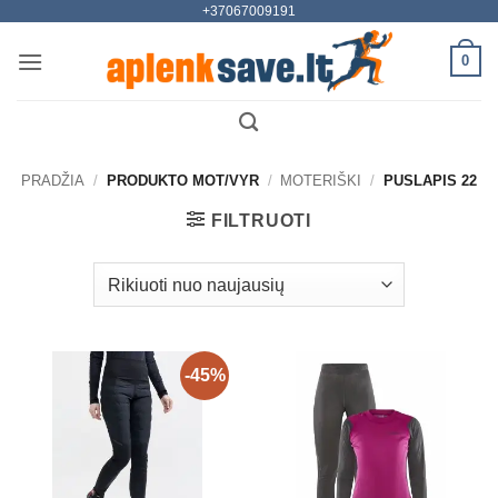
+37067009191
Skip
to
0
content
PRADŽIA
/
PRODUKTO MOT/VYR
/
MOTERIŠKI
/
PUSLAPIS 22
FILTRUOTI
-45%