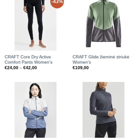
-43%
CRAFT Core Dry Active
CRAFT Glide žieminė striukė
Comfort Pants Women’s
Women’s
Price
€
24,00
–
€
42,00
€
109,00
range:
€24,00
through
€42,00