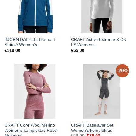
BJORN DAEHLIE Element
CRAFT Active Extreme X CN
Striukė Women’s
LS Women’s
€
119,00
€
55,00
-20%
CRAFT Core Wool Merino
CRAFT Baselayer Set
Women’s komplektas Rose-
Women’s komplektas
Melange
Original
Current
€
49,00
€
39,00