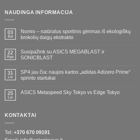
NAUDINGA INFORMACIJA
Nomio – natūralus sportinis gėrimas iš ekologiškų
03
Bal
brokolių daigų ekstrakto
Susipažink su ASICS MEGABLAST ir
22
Rgp
SONICBLAST
SP4 jau čia: naujos kartos „adidas Adizero Prime“
31
Lie
sprinto startukai
ASICS Metaspeed Sky Tokyo vs Edge Tokyo
25
Lie
KONTAKTAI
Tel:
+370 670 09191