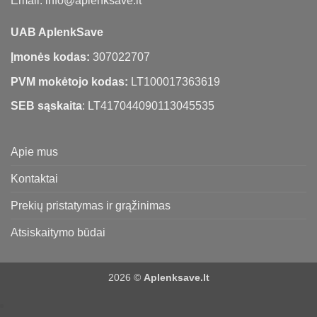
Email: info@aplenksave.lt
UAB AplenkSave
Įmonės kodas:
307022707
PVM mokėtojo kodas:
LT100017363619
SEB sąskaita
: LT417044090113045535
Apie mus
Kontaktai
Prekių pristatymas ir grąžinimas
Atsiskaitymo būdai
2026 ©
Aplenksave.lt