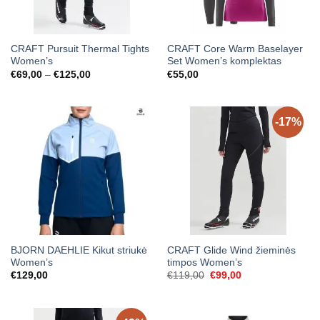
CRAFT Pursuit Thermal Tights
CRAFT Core Warm Baselayer
Women’s
Set Women’s komplektas
Price
€
69,00
–
€
125,00
€
55,00
range:
€69,00
through
€125,00
-17%
BJORN DAEHLIE Kikut striukė
CRAFT Glide Wind žieminės
Women’s
timpos Women’s
Original
Current
€
129,00
€
119,00
€
99,00
price
price
was:
is:
€119,00.
€99,00.