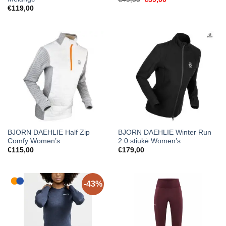
price
price
€
119,00
was:
is:
€49,00.
€39,00.
BJORN DAEHLIE Half Zip
BJORN DAEHLIE Winter Run
Comfy Women’s
2.0 stiukė Women’s
€
115,00
€
179,00
-43%