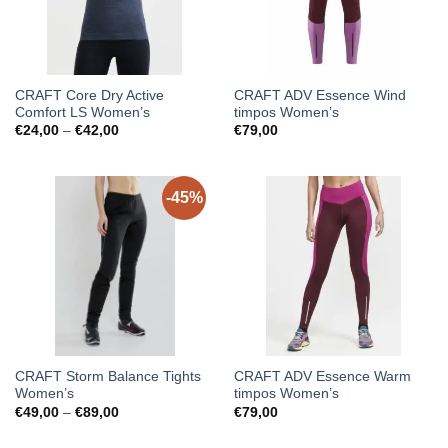
CRAFT Core Dry Active
CRAFT ADV Essence Wind
Comfort LS Women’s
timpos Women’s
Price
€
24,00
–
€
42,00
€
79,00
range:
€24,00
through
€42,00
-45%
CRAFT Storm Balance Tights
CRAFT ADV Essence Warm
Women’s
timpos Women’s
Price
€
49,00
–
€
89,00
€
79,00
range:
€49,00